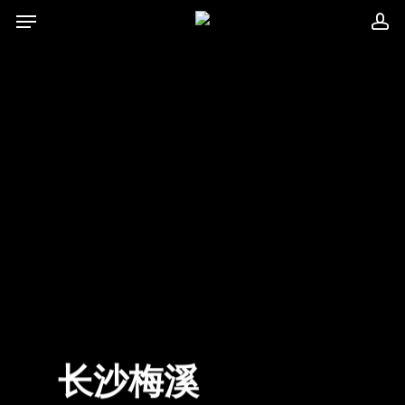
菜单
跳
账户
到
主
要
内
容
长沙梅溪